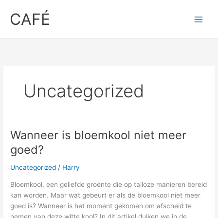
Skip
CAFÉ
to
content
Uncategorized
Wanneer is bloemkool niet meer
Wanneer
is
goed?
bloemkool
niet
Uncategorized
/
Harry
meer
Bloemkool, een ⁣geliefde groente die op talloze manieren bereid
goed?
kan worden. Maar wat gebeurt er als de​ bloemkool niet meer
goed⁢ is? Wanneer is het moment ‍gekomen om afscheid te
nemen van deze witte kool? In dit artikel‍ duiken we in de