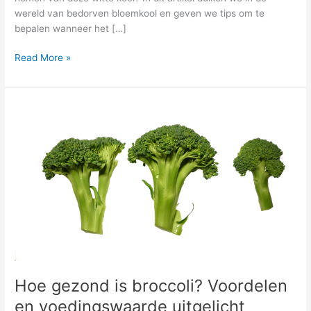
wereld van bedorven bloemkool en geven we tips om te
bepalen wanneer het […]
Read More »
Hoe
gezond
is
broccoli?
Voordelen
en
voedingswaarde
uitgelicht
Hoe gezond is broccoli? Voordelen
en voedingswaarde uitgelicht