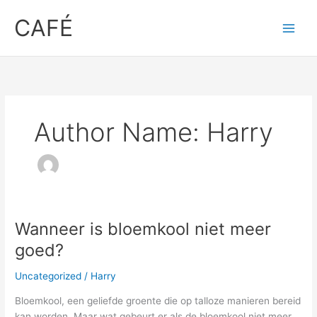
Skip
CAFÉ
to
content
Author Name: Harry
Wanneer is bloemkool niet meer
Wanneer
is
goed?
bloemkool
niet
Uncategorized
/
Harry
meer
Bloemkool, een ⁣geliefde groente die op talloze manieren bereid
goed?
kan worden. Maar wat gebeurt er als de​ bloemkool niet meer