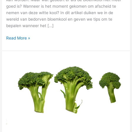
goed⁢ is? Wanneer is het moment ‍gekomen om afscheid te
nemen van deze witte kool? In dit artikel‍ duiken we in de
wereld van bedorven bloemkool en geven we tips om te
bepalen wanneer het […]
Read More »
Hoe
gezond
is
broccoli?
Voordelen
en
voedingswaarde
uitgelicht