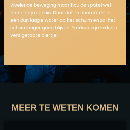
vloeiende beweging maar hou de spatel wel
een beetje schuin. Door dat te doen komt er
een dun laagje water op het schuim en zal het
schuin langer goed blijven. En klaar is je lekkere
vers getapte biertje!
MEER TE WETEN KOMEN