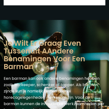
Je Wilt Er Graag Even
Tussenuit AAndere
Benamingen Voor Een
Barman
Een barman kan ook andere benamingen hebben
zoals barkeeper, schenker of tapper. Als barman
zijnde kun je namelijk binnen allerlei
horecagelegenheden werkzaam zijn. Voor de
barman kunnen de inhoudelijke werkzaamheden per